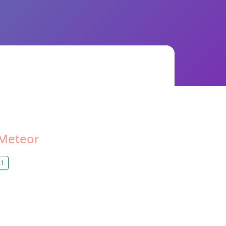
Meteor
.1
；