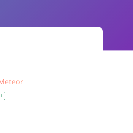
Meteor
.1
；