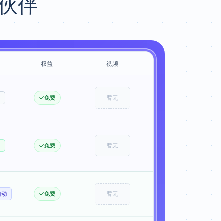
I伙伴
式
权益
视频
动
免费
暂无
动
免费
暂无
自动
免费
暂无