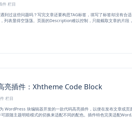
s插件
栏目
长，你遇到过这些问题吗？写完文章还要构思TAG标签，填写了标签却没有合
列表显得空荡荡。页面的Description难以控制，只能截取文章的片段，
高亮插件：Xhtheme Code Block
插件
栏目
ck 是我们为 WordPress 块编辑器开发的一款代码高亮插件，以便在发布文
并可跟随主题明暗模式的切换来适配不同的配色。插件特色完美适配Word..