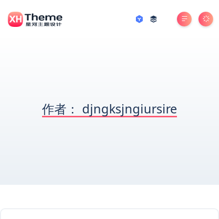
作者：
djngksjngiursire