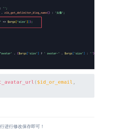
Copy
t_avatar_url
(
$id_or_email
,
码行进行修改保存即可！