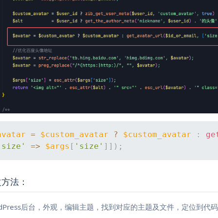
avatar
=
$custom_avatar
?
$custom_avatar
:
ge
'size'
=>
$args
[
'size'
]
]
)
;
改方法：
rdPress后台，外观，编辑主题，找到对应的主题及文件，定位到代